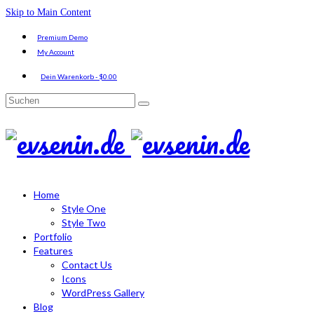
Skip to Main Content
Premium Demo
My Account
Dein Warenkorb
-
$
0.00
Suche
nach:
Home
Style One
Style Two
Portfolio
Features
Contact Us
Icons
WordPress Gallery
Blog