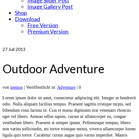
Image Slider Post
Image Gallery Post
Shop
Download
Free Version
Premium Version
27
Juli 2013
Outdoor Adventure
von
memos
|
Veröffentlicht in:
Adventure
|
0
Lorem ipsum dolor sit amet, consectetur adipiscing elit. Integer ut hendrerit
odio. Nulla aliquam facilisis tempus. Praesent sagittis tristique turpis, sed
bibendum risus lacinia in. Cras et massa dignissim erat venenatis rhoncus
eget vel libero. Aenean tellus sapien, cursus ut ullamcorper eu, congue
vestibulum libero. Praesent at semper ipsum. Pellentesque tempus, libero
non varius sollicitudin, mi tortor tristique metus, viverra ullamcorper lorem
ligula quis tortor. Curabitur cursus augue quis varius imperdiet. Mauris