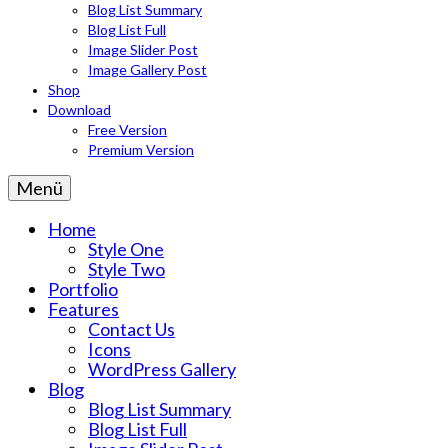
Blog List Summary
Blog List Full
Image Slider Post
Image Gallery Post
Shop
Download
Free Version
Premium Version
Menü
Home
Style One
Style Two
Portfolio
Features
Contact Us
Icons
WordPress Gallery
Blog
Blog List Summary
Blog List Full