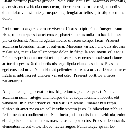
Etiam porttitor placerat gravida. Proin vitae lectus mi. Maecenas venenatis,
quam sit amet vehicula consectetur, libero purus porttitor nisl, ut mollis
diam dolor vel est. Integer neque ante, feugiat ac tellus a, tristique tempus
dolor.
Proin rutrum augue ac ornare viverra. Ut at suscipit tellus. Integer ipsum
risus, ullamcorper sit amet eros et, pharetra cursus nulla. In hac habitasse
platea dictumst. Nulla id egestas libero, ultricies semper lacus. Praesent
accumsan bibendum tellus ut pulvinar. Maecenas varius, nunc quis aliquam
malesuada, metus leo ullamcorper dolor, in fringilla arcu metus vel neque.
Pellentesque habitant morbi tristique senectus et netus et malesuada fames
ac turpis egestas. Sed lobortis nisi eget ligula rhoncus sodales. Phasellus
eget euismod urna. Nulla blandit pellentesque risus a ornare. Donec ultrices
ligula at nibh laoreet ultricies vel sed odio. Praesent porttitor ultrices
pellentesque.
Aliquam congue placerat lectus, id pretium sapien tempus at. Nunc a
accumsan nulla. Integer ullamcorper dui et neque lacinia, a lobortis elit
venenatis. In blandit dolor vel dui varius placerat. Praesent nisi turpis,
ultrices sit amet massa ac, sollicitudin viverra justo. In bibendum nibh ut
felis tincidunt condimentum. Nam luctus, nisl mattis iaculis vehicula, enim
elit dapibus metus, ut cursus massa eros tempor lectus. Praesent leo mauris,
elementum id elit vitae, aliquet luctus augue. Pellentesque ipsum leo,