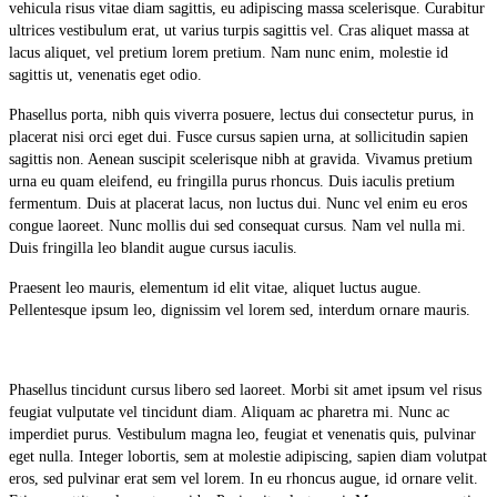
vehicula risus vitae diam sagittis, eu adipiscing massa scelerisque. Curabitur
ultrices vestibulum erat, ut varius turpis sagittis vel. Cras aliquet massa at
lacus aliquet, vel pretium lorem pretium. Nam nunc enim, molestie id
sagittis ut, venenatis eget odio.
Phasellus porta, nibh quis viverra posuere, lectus dui consectetur purus, in
placerat nisi orci eget dui. Fusce cursus sapien urna, at sollicitudin sapien
sagittis non. Aenean suscipit scelerisque nibh at gravida. Vivamus pretium
urna eu quam eleifend, eu fringilla purus rhoncus. Duis iaculis pretium
fermentum. Duis at placerat lacus, non luctus dui. Nunc vel enim eu eros
congue laoreet. Nunc mollis dui sed consequat cursus. Nam vel nulla mi.
Duis fringilla leo blandit augue cursus iaculis.
Praesent leo mauris, elementum id elit vitae, aliquet luctus augue.
Pellentesque ipsum leo, dignissim vel lorem sed, interdum ornare mauris.
Phasellus tincidunt cursus libero sed laoreet. Morbi sit amet ipsum vel risus
feugiat vulputate vel tincidunt diam. Aliquam ac pharetra mi. Nunc ac
imperdiet purus. Vestibulum magna leo, feugiat et venenatis quis, pulvinar
eget nulla. Integer lobortis, sem at molestie adipiscing, sapien diam volutpat
eros, sed pulvinar erat sem vel lorem. In eu rhoncus augue, id ornare velit.