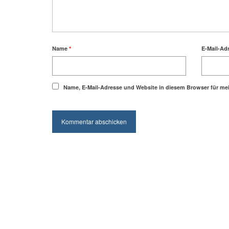
Name
*
E-Mail-Ad
Name, E-Mail-Adresse und Website in diesem Browser für m