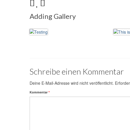
Adding Gallery
Schreibe einen Kommentar
Deine E-Mail-Adresse wird nicht veröffentlicht.
Erforder
Kommentar
*