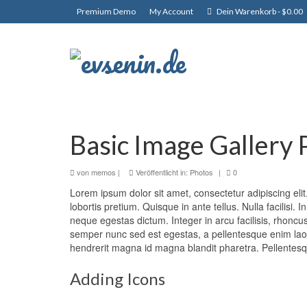
Premium Demo
My Account
Dein Warenkorb
-
$
0.00
Basic Image Gallery 
von
memos
|
Veröffentlicht in:
Photos
|
0
Lorem ipsum dolor sit amet, consectetur adipiscing eli
lobortis pretium. Quisque in ante tellus. Nulla facilisi
neque egestas dictum. Integer in arcu facilisis, rhoncu
semper nunc sed est egestas, a pellentesque enim la
hendrerit magna id magna blandit pharetra. Pellentesq
Adding Icons