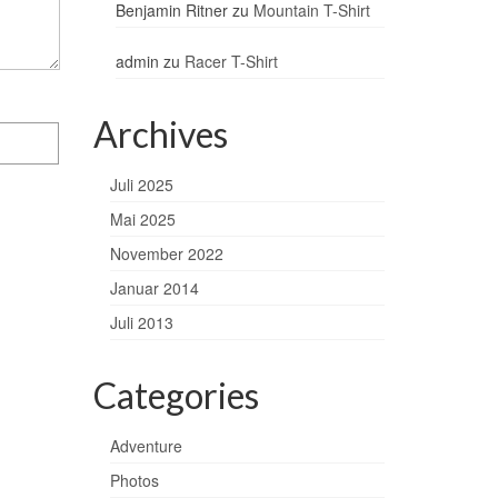
Benjamin Ritner
zu
Mountain T-Shirt
admin
zu
Racer T-Shirt
Archives
Juli 2025
Mai 2025
November 2022
Januar 2014
Juli 2013
Categories
Adventure
Photos