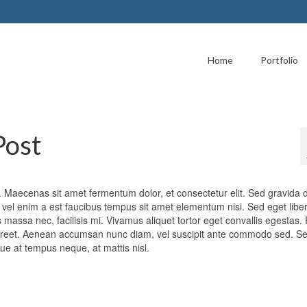
Home
Portfolio
Post
t. Maecenas sit amet fermentum dolor, et consectetur elit. Sed gravida 
. In vel enim a est faucibus tempus sit amet elementum nisi. Sed eget lib
s massa nec, facilisis mi. Vivamus aliquet tortor eget convallis egestas.
oreet. Aenean accumsan nunc diam, vel suscipit ante commodo sed. S
ue at tempus neque, at mattis nisl.